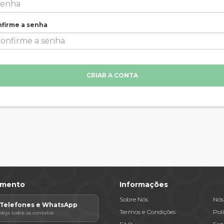
firme a senha
CRIAR A CONTA
imento
Informações
Sobre Nós
Nós
Telefones e WhatsApp
Termos e Condições
Pol
Veja todos os contatos