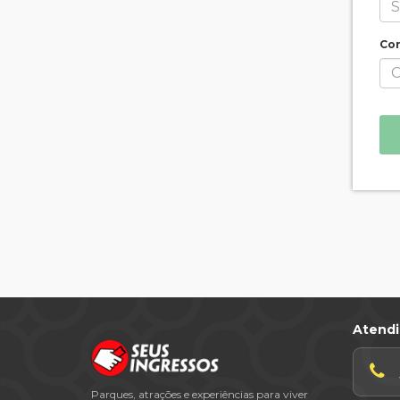
Con
Atend
Parques, atrações e experiências para viver