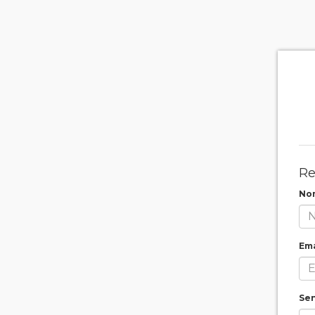
Re
No
Ema
Se