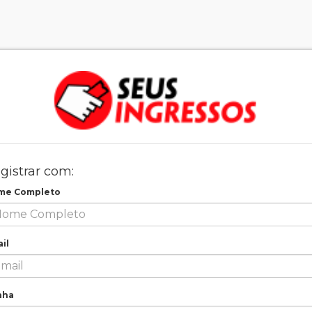
gistrar com:
me Completo
il
nha