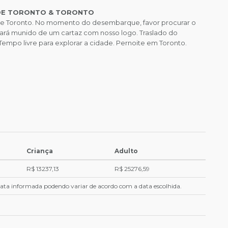
 DE TORONTO & TORONTO
e Toronto. No momento do desembarque, favor procurar o
ará munido de um cartaz com nosso logo. Traslado do
Tempo livre para explorar a cidade. Pernoite em Toronto.
Criança
Adulto
R$ 13237,13
R$ 25276,59
 data informada podendo variar de acordo com a data escolhida.