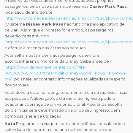
A reserva das visitas devem ser efetuadas pelos próprios
passageiros, pelo novo sistema de reservas
Disney Park Pass
,
localizado dentro do site
[http://www.comecesuaexperienciadisney.com%3c/a]www.comec
(O sistema
Disney Park Pass
não funciona pelo aplicativo de
celular). Assim que o ingresso for emitido, os passageiros
deverão cadastrá-lo no
[http://www.comecesuaexperienciadisney.com%3c/a]www.comec
e efetuar a reserva das visitas aos parques.
Aconselhamos também, aos passageiros sempre
acompanharem o microsite da Disney: Saiba antes de ir
(
https://www.disneytravelcenter.com/MIN-
000000000044387/sites++walt-disney-world++kbyg++kbyg-ws-
ms/
), pois nele, encontrarão informações atualizadas a respeito
dos parques
Você deverá escolher obrigatoriamente o dia da sua visita inicial
aos parques. A alteração do dia inicial do ingresso poderá
ocasionar cobrança de um valor adicional. A partir da escolha
do dia inicial será determinado o valor do seu ingresso, bem
como sua janela de utilização.
Nota
:Programe sua viagem com antecedência consultando o
calendário de abertura e horário de funcionamento dos