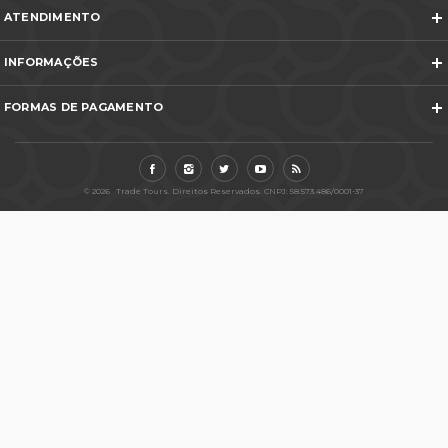
ATENDIMENTO
Telefones e WhatsApp
INFORMAÇÕES
Veja todos os contatos
Sobre Nós
Nós na Mídia
FORMAS DE PAGAMENTO
Termos e Condições
Política de Cancelamento
FAQ
Entre em Contato
© 2026 Trade Tours. Direitos Reservados. CNPJ: 58.573.486/0001-37