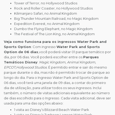
Tower of Terror, no Hollywood Studios
Rock and Roller Coaster, no Hollywood Studios
Kilimanjaro Safari, no Animal Kingdom
Big Thunder Mountain Railroad, no Magic Kingdom
Expedition Everest, no Animal Kingdom
Dumbo the Flying Elephant, no Magic Kingdom
The Festival of The Lion King, no Animal Kingdom
Veja como funciona para os ingressos Water Park and
Sports Option
: Com ingresso
Water Park and Sports
Option de 06 dias
,você poderá visitar 01 parque temático por
dia, por 06 dias. Você poderá escolher entre os
Parques
Temáticos Disney
:
Magic Kingdom, Animal Kingdom,
EPCOT,Hollywood Studios
. É permitido entrar e sair do mesmo
parque durante o dia, mas não é permitido trocar de parque ao
longo do dia. Para o Ingresso Water Park and Sports Option de
06 dias, você terá uma janela de 09 dias, a contar do primeiro
dia de utilização, para utilizar todos os seus ingressos. Inclui
também, o número de visitas adicionais equivalente ao número
de dias escolhido para o Ingresso. Cada visita adicional, deve ser
usada para uma das opções abaixo:
1 visita ao Disney’s Blizzard Beach Water Park
1 visita ao Disney’s Typhoon Lagoon Water Park