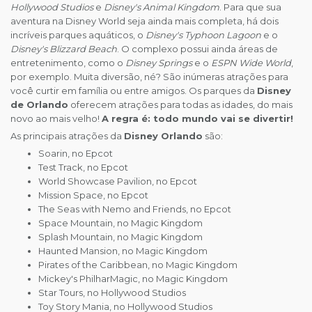
Hollywood Studios
e
Disney's Animal Kingdom
. Para que sua
aventura na Disney World seja ainda mais completa, há dois
incríveis parques aquáticos, o
Disney's Typhoon Lagoon
e o
Disney's Blizzard Beach
. O complexo possui ainda áreas de
entretenimento, como o
Disney Springs
e o
ESPN Wide World
,
por exemplo. Muita diversão, né? São inúmeras atrações para
você curtir em família ou entre amigos. Os parques da
Disney
de Orlando
oferecem atrações para todas as idades, do mais
novo ao mais velho!
A regra é: todo mundo vai se divertir!
As principais atrações da
Disney Orlando
são:
Soarin, no Epcot
Test Track, no Epcot
World Showcase Pavilion, no Epcot
Mission Space, no Epcot
The Seas with Nemo and Friends, no Epcot
Space Mountain, no Magic Kingdom
Splash Mountain, no Magic Kingdom
Haunted Mansion, no Magic Kingdom
Pirates of the Caribbean, no Magic Kingdom
Mickey's PhilharMagic, no Magic Kingdom
Star Tours, no Hollywood Studios
Toy Story Mania, no Hollywood Studios