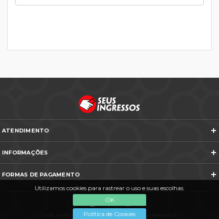
ATENDIMENTO
Telefones e WhatsApp
INFORMAÇÕES
Veja todos os contatos
Sobre Nós
Nós na Mídia
FORMAS DE PAGAMENTO
Termos e Condições
Política de Cancelamento
Utilizamos cookies para rastrear o uso e suas escolhas.
FAQ
Entre em Contato
OK
Política de Cookies
© 2026 Trade Tours. Direitos Reservados. CNPJ: 58.573.486/0001-37