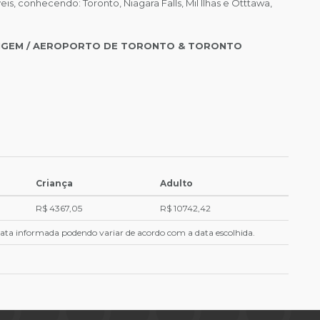
eis, conhecendo: Toronto, Niagara Falls, Mil Ilhas e Otttawa,
ORIGEM / AEROPORTO DE TORONTO & TORONTO
Criança
Adulto
R$ 4367,05
R$ 10742,42
 data informada podendo variar de acordo com a data escolhida.